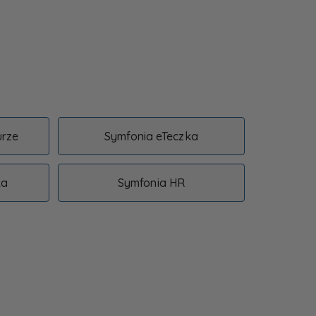
urze
Symfonia eTeczka
ka
Symfonia HR