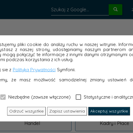
tujemy pliki cookie do analizy ruchu w naszej witrynie. Inform
ystasz z naszej strony, udostępniamy naszym partnerom ana
y mogą połączyć te informacje z innymi danymi otrzymanymi od
Handel
Kadry i Płace
mi podczas korzystania z ich usług.
 sie z
Polityką Prywatności
Symfonii.
Administracja
Business Intellige
jemy, że masz możliwość samodzielnej zmiany ustawień d
Niezbędne (zawsze włączone)
Statystyczne i analitycz
Odrzuć wszystkie
Zapisz ustawienia
Akceptuj wszystkie
Handel
Kadry i Płace