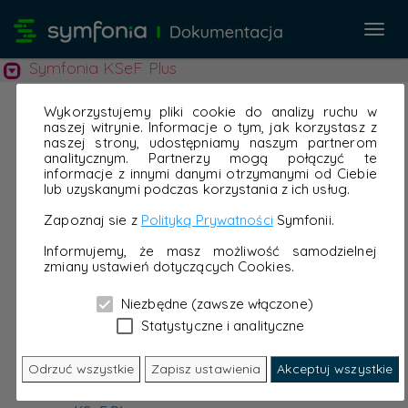
Przeł
nawi
Symfonia KSeF Plus
Wykorzystujemy pliki cookie do analizy ruchu w
naszej witrynie. Informacje o tym, jak korzystasz z
naszej strony, udostępniamy naszym partnerom
analitycznym. Partnerzy mogą połączyć te
informacje z innymi danymi otrzymanymi od Ciebie
lub uzyskanymi podczas korzystania z ich usług.
Zapoznaj sie z
Polityką Prywatności
Symfonii.
Informujemy, że masz możliwość samodzielnej
zmiany ustawień dotyczących Cookies.
Niezbędne (zawsze włączone)
Statystyczne i analityczne
Odrzuć wszystkie
Zapisz ustawienia
Akceptuj wszystkie