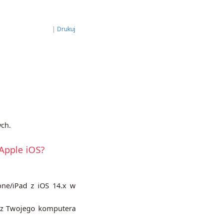
|
Drukuj
ych.
 Apple iOS?
one/iPad z iOS 14.x w
o z Twojego komputera